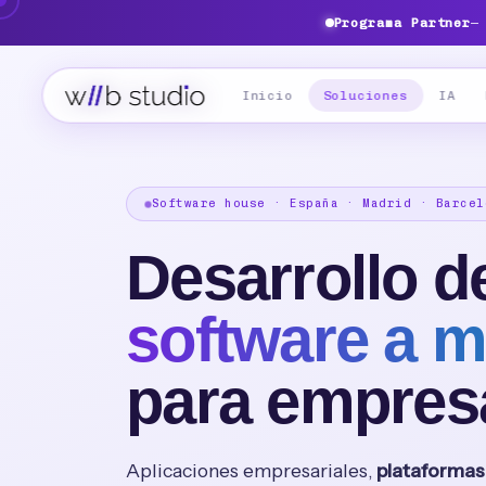
Programa Partner
—
Inicio
Soluciones
IA
Software house · España · Madrid · Barcel
Desarrollo d
software a 
para empres
Aplicaciones empresariales,
plataformas