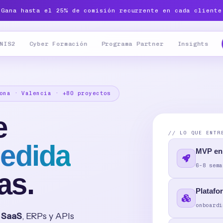
 Gana hasta el 25% de comisión recurrente en cada cliente
NIS2
Cyber Formación
Programa Partner
Insights
ona · Valencia · +80 proyectos
e
// LO QUE ENTR
medida
MVP en
6–8 sema
as.
Platafo
onboardi
 SaaS
, ERPs y APIs