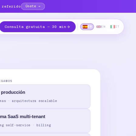
 referido
Únete →
Consulta gratuita — 30 min
ES
EN
IT
EGAMOS
 producción
nas · arquitectura escalable
rma SaaS multi-tenant
ng self-service · billing