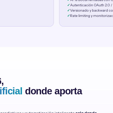
Autenticación OAuth 2.0 
Versionado y backward com
Rate limiting y monitoriza
,
ficial
donde aporta