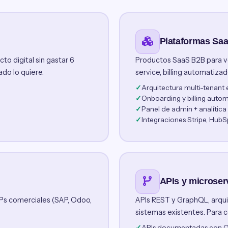
Plataformas Saa
to digital sin gastar 6
Productos SaaS B2B para ve
do lo quiere.
service, billing automatizad
Arquitectura multi-tenant 
Onboarding y billing auto
Panel de admin + analítica
Integraciones Stripe, HubS
APIs y microser
Ps comerciales (SAP, Odoo,
APIs REST y GraphQL, arqui
.
sistemas existentes. Para c
APIs documentadas con 