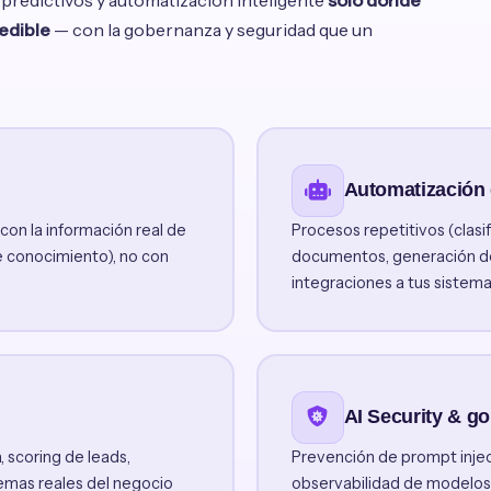
predictivos y automatización inteligente
solo donde
edible
— con la gobernanza y seguridad que un
Automatización
on la información real de
Procesos repetitivos (clasi
 conocimiento), no con
documentos, generación d
integraciones a tus sistema
AI Security & g
 scoring de leads,
Prevención de prompt inject
emas reales del negocio
observabilidad de modelos,