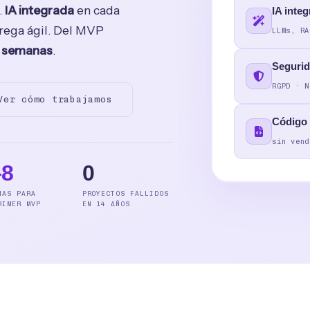
.
IA integrada
en cada
IA inte
trega ágil. Del MVP
LLMs, RA
8 semanas
.
Segurid
RGPD · N
Ver cómo trabajamos
Código
sin vend
–8
0
NAS PARA
PROYECTOS FALLIDOS
RIMER MVP
EN 14 AÑOS