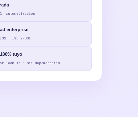
grada
G, automatización
ad enterprise
IS2 · ISO 27001
 100% tuyo
or lock-in · sin dependencias