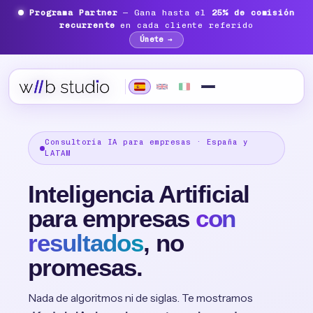
Programa Partner
— Gana hasta el
25% de comisión
recurrente
en cada cliente referido
Únete →
Consultoría IA para empresas · España y
LATAM
Inteligencia Artificial
para empresas
con
resultados
, no
promesas.
Nada de algoritmos ni de siglas. Te mostramos