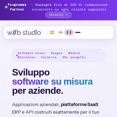
Programma
— Guadagna fino al 25% di commissione
Partner
ricorrente su ogni cliente segnalato
Unisciti →
Software house · Spagna · Madrid ·
Barcelona · Valencia · 80+ progetti
Sviluppo
software su misura
per aziende.
Applicazioni aziendali,
piattaforme SaaS
,
ERP e API costruiti esattamente per il tuo