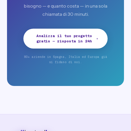
bisogno — e quanto costa — in una sola
chiamata di 30 minuti.
Analizza il tuo progetto
gratis — risposta in 24h
80+ aziende in Spagna, Italia ed Europa già
si fidano di noi.