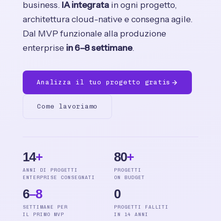
business.
IA integrata
in ogni progetto,
architettura cloud-native e consegna agile.
Dal MVP funzionale alla produzione
enterprise
in 6–8 settimane
.
Analizza il tuo progetto gratis
Come lavoriamo
14
+
80
+
ANNI DI PROGETTI
PROGETTI
ENTERPRISE CONSEGNATI
ON BUDGET
6
–8
0
SETTIMANE PER
PROGETTI FALLITI
IL PRIMO MVP
IN 14 ANNI