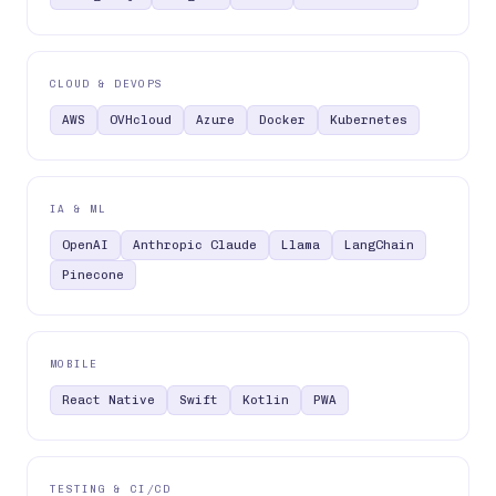
CLOUD & DEVOPS
AWS
OVHcloud
Azure
Docker
Kubernetes
IA & ML
OpenAI
Anthropic Claude
Llama
LangChain
Pinecone
MOBILE
React Native
Swift
Kotlin
PWA
TESTING & CI/CD