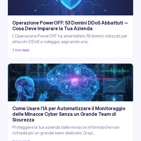
Operazione PowerOFF: 53 Domini DDoS Abbattuti —
Cosa Deve Imparare la Tua Azienda
L'Operazione PowerOFF ha smantellato 53 domini utilizzati per
attacchi DDoS a noleggio, segnando una…
7 min read
Come Usare l'IA per Automatizzare il Monitoraggio
delle Minacce Cyber Senza un Grande Team di
Sicurezza
Proteggere la tua azienda dalle minacce informatiche non
richiede più un grande team dedicato. Grazi…